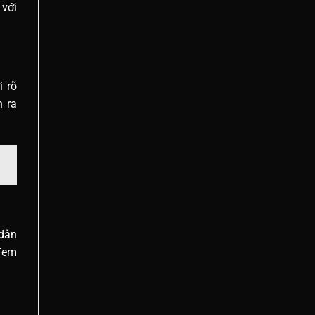
 với
i rõ
n ra
 dẫn
 đem