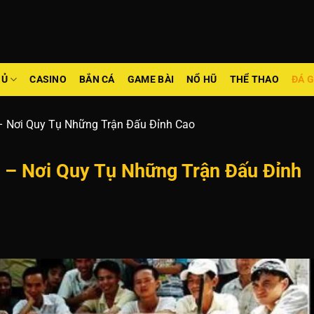
HỦ
CASINO
BẮN CÁ
GAME BÀI
NỔ HŨ
THỂ THAO
ĐÁ 
– Nơi Quy Tụ Những Trận Đấu Đỉnh Cao
 – Nơi Quy Tụ Những Trận Đấu Đỉnh