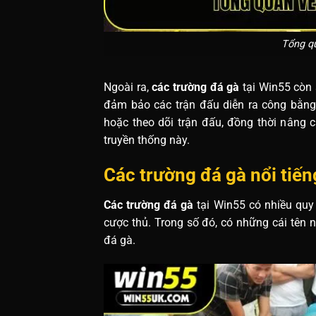
Tổng qu
Ngoài ra,
các trường đá gà
tại Win55 còn 
đảm bảo các trận đấu diễn ra công bằng
hoặc theo dõi trận đấu, đồng thời nâng
truyền thống này.
Các trường đá gà nổi tiến
Các trường đá gà
tại Win55 có nhiều quy
cược thủ. Trong số đó, có những cái tên 
đá gà.