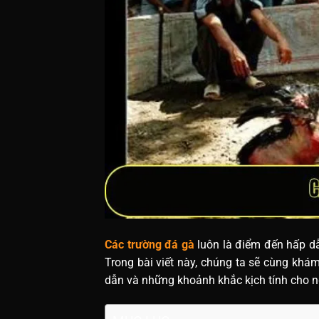
Các trường đá gà
luôn là điểm đến hấp d
Trong bài viết này, chúng ta sẽ cùng khá
dẫn và những khoảnh khắc kịch tính cho 