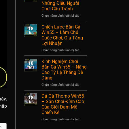
Win55
Những Điều Người
–
Chơi Cần Tránh
Giải
Trí
Chức năng bình luận bị tắt
ở
Tiện
Sai
Lợi,
Lầm
Chiến Lược Bắn Cá
18
Săn
Khi
Win55 – Làm Chủ
Th12
Thưởng
Chơi
Cuộc Chơi, Gia Tăng
Mọi
Bắn
Lợi Nhuận
Lúc
Cá
Mọi
Tại
Chức năng bình luận bị tắt
ở
Nơi
Win55
Chiến
–
Lược
Kinh Nghiệm Chơi
18
Những
Bắn
Bắn Cá Win55 – Nâng
Th12
Điều
Cá
Cao Tỷ Lệ Thắng Dễ
Người
Win55
Dàng
Chơi
–
Cần
Làm
Chức năng bình luận bị tắt
ở
Tránh
Chủ
Kinh
Cuộc
Nghiệm
Đá Gà Thomo Win55
18
này.
Chơi,
Chơi
– Sân Chơi Đỉnh Cao
Th12
Gia
Bắn
 hấp
Của Giới Đam Mê
Tăng
Cá
Chiến Kê
Lợi
Win55
Nhuận
–
Chức năng bình luận bị tắt
ở
Nâng
Đá
Cao