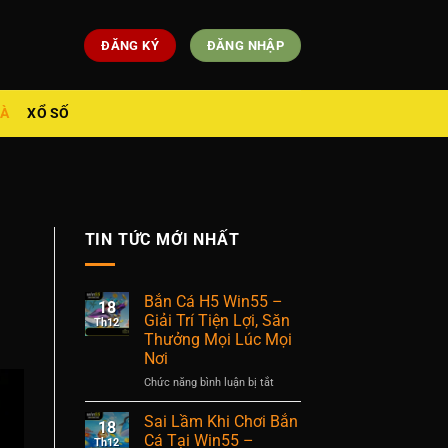
ĐĂNG KÝ
ĐĂNG NHẬP
GÀ
XỔ SỐ
TIN TỨC MỚI NHẤT
Bắn Cá H5 Win55 –
18
Giải Trí Tiện Lợi, Săn
Th12
Thưởng Mọi Lúc Mọi
Nơi
Chức năng bình luận bị tắt
ở
Bắn
Cá
Sai Lầm Khi Chơi Bắn
18
H5
Cá Tại Win55 –
Th12