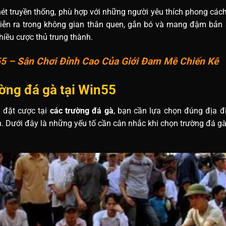
ét truyền thống, phù hợp với những người yêu thích phong các
diễn ra trong không gian thân quen, gắn bó và mang đậm bản
hiều cược thủ trung thành.
 – Sân Chơi Đỉnh Cao Của Giới Đam Mê Chiến Kê
ờng đá gà tại Win55
à đặt cược tại
các trường đá gà
, bạn cần lựa chọn đúng địa 
. Dưới đây là những yếu tố cần cân nhắc khi chọn trường đá gà