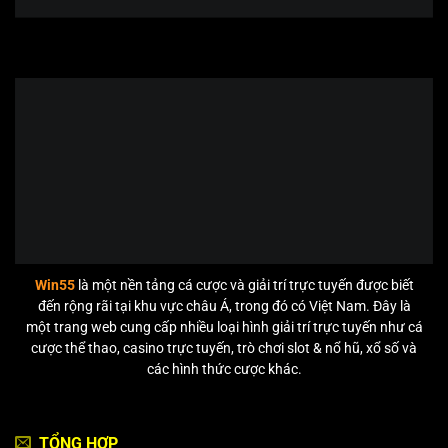
Đam
Mê
Chiến
Kê
Win55
là một nền tảng cá cược và giải trí trực tuyến được biết
đến rộng rãi tại khu vực châu Á, trong đó có Việt Nam. Đây là
một trang web cung cấp nhiều loại hình giải trí trực tuyến như cá
cược thể thao, casino trực tuyến, trò chơi slot & nổ hũ, xổ số và
các hình thức cược khác.
TỔNG HỢP