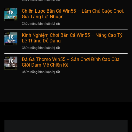
–
Sai
Giải
Lầm
Chiến Lược Bắn Cá Win55 – Làm Chủ Cuộc Chơi,
Trí
18
Khi
Tiện
Gia Tăng Lợi Nhuận
Th12
Chơi
Lợi,
Chức năng bình luận bị tắt
ở
Bắn
Săn
Chiến
Cá
Thưởng
Lược
Kinh Nghiệm Chơi Bắn Cá Win55 – Nâng Cao Tỷ
Tại
Mọi
18
Bắn
Win55
Lệ Thắng Dễ Dàng
Lúc
Th12
Cá
–
Mọi
Chức năng bình luận bị tắt
ở
Win55
Những
Nơi
Kinh
–
Điều
Nghiệm
Đá Gà Thomo Win55 – Sân Chơi Đỉnh Cao Của
Làm
Người
18
Chơi
Chủ
Giới Đam Mê Chiến Kê
Chơi
Th12
Bắn
Cuộc
Cần
Chức năng bình luận bị tắt
ở
Cá
Chơi,
Tránh
Đá
Win55
Gia
Gà
–
Tăng
Thomo
Nâng
Lợi
Win55
Cao
Nhuận
–
Tỷ
Sân
Lệ
Chơi
Thắng
Đỉnh
Dễ
Cao
Dàng
Của
Giới