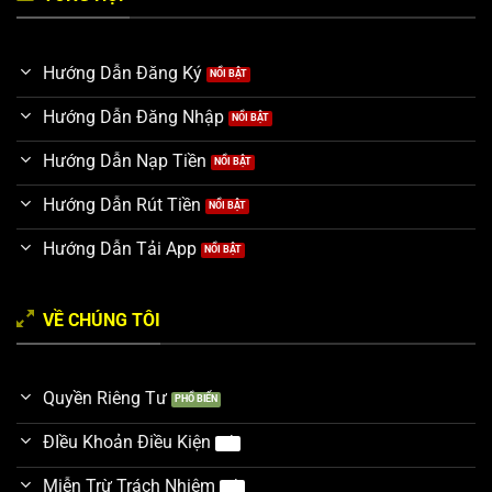
Hướng Dẫn Đăng Ký
Hướng Dẫn Đăng Nhập
Hướng Dẫn Nạp Tiền
Hướng Dẫn Rút Tiền
Hướng Dẫn Tải App
VỀ CHÚNG TÔI
Quyền Riêng Tư
ĐIều Khoản Điều Kiện
Miễn Trừ Trách Nhiệm