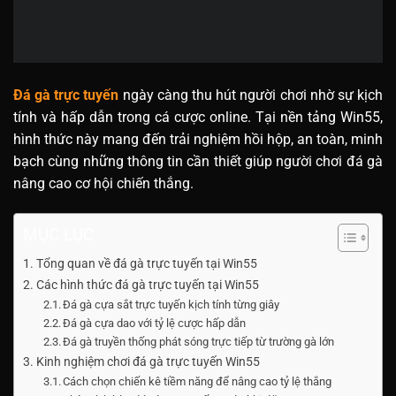
Đá gà trực tuyến
ngày càng thu hút người chơi nhờ sự kịch
tính và hấp dẫn trong cá cược online. Tại nền tảng Win55,
hình thức này mang đến trải nghiệm hồi hộp, an toàn, minh
bạch cùng những thông tin cần thiết giúp người chơi đá gà
nâng cao cơ hội chiến thắng.
MỤC LỤC
Tổng quan về đá gà trực tuyến tại Win55
Các hình thức đá gà trực tuyến tại Win55
Đá gà cựa sắt trực tuyến kịch tính từng giây
Đá gà cựa dao với tỷ lệ cược hấp dẫn
Đá gà truyền thống phát sóng trực tiếp từ trường gà lớn
Kinh nghiệm chơi đá gà trực tuyến Win55
Cách chọn chiến kê tiềm năng để nâng cao tỷ lệ thắng