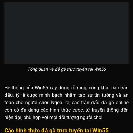
Tổng quan về đá gà trực tuyến tại Win55
Hệ thống của Win55 xây dựng rõ ràng, công khai các trận
đấu, tỷ lệ cược minh bạch nhằm tạo sự tin tưởng và an
toàn cho người chơi. Ngoài ra, các trận đấu đá gà online
còn có đa dạng các hình thức cược, từ truyền thống đến
hiện đại, phù hợp với mọi đối tượng người chơi.
Các hình thức đá gà trực tuyến tại Win55