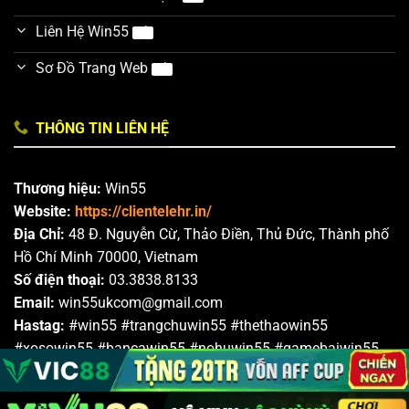
Liên Hệ Win55
Sơ Đồ Trang Web
THÔNG TIN LIÊN HỆ
Thương hiệu:
Win55
Website:
https://clientelehr.in/
Địa Chỉ:
48 Đ. Nguyễn Cừ, Thảo Điền, Thủ Đức, Thành phố
Hồ Chí Minh 70000, Vietnam
Số điện thoại:
03.3838.8133
Email:
win55ukcom@gmail.com
Hastag:
#win55 #trangchuwin55 #thethaowin55
#xosowin55 #bancawin55 #nohuwin55 #gamebaiwin55