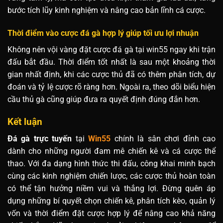
bước tích lũy kinh nghiệm và nâng cao bản lĩnh cá cược.
Thời điểm vào cược đá gà hợp lý giúp tối ưu lợi nhuận
Không nên vội vàng đặt cược đá gà tại win55 ngay khi trận
đấu bắt đầu. Thời điểm tốt nhất là sau một khoảng thời
gian nhất định, khi các cược thủ đã có thêm phân tích, dự
đoán và tỷ lệ cược rõ ràng hơn. Ngoài ra, theo dõi biểu hiện
cầu thủ gà cũng giúp đưa ra quyết định đúng đắn hơn.
Kết luận
Đá gà trực tuyến
tại
Win55
chính là sân chơi đỉnh cao
dành cho những người đam mê chiến kê và cá cược thể
thao. Với đa dạng hình thức thi đấu, công khai minh bạch
cùng các kinh nghiệm chiến lược, các cược thủ hoàn toàn
có thể tận hưởng niềm vui và thắng lợi. Đừng quên áp
dụng những bí quyết chọn chiến kê, phân tích kèo, quản lý
vốn và thời điểm đặt cược hợp lý để nâng cao khả năng