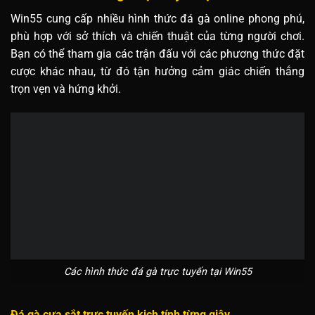
Win55 cung cấp nhiều hình thức đá gà online phong phú,
phù hợp với sở thích và chiến thuật của từng người chơi.
Bạn có thể tham gia các trận đấu với các phương thức đặt
cược khác nhau, từ đó tận hưởng cảm giác chiến thắng
trọn vẹn và hứng khởi.
Các hình thức đá gà trực tuyến tại Win55
Đá gà cựa sắt trực tuyến kịch tính từng giây