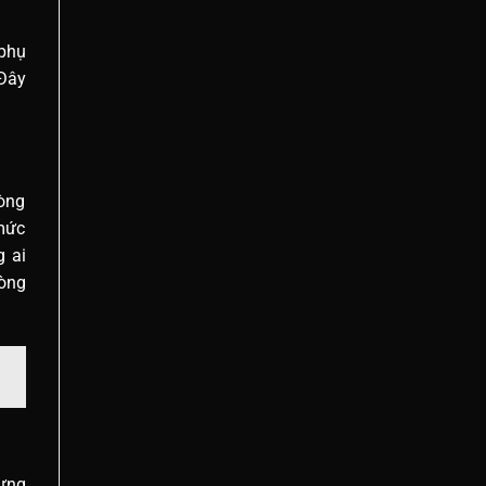
 phụ
 Đây
vòng
 mức
g ai
vòng
rưng