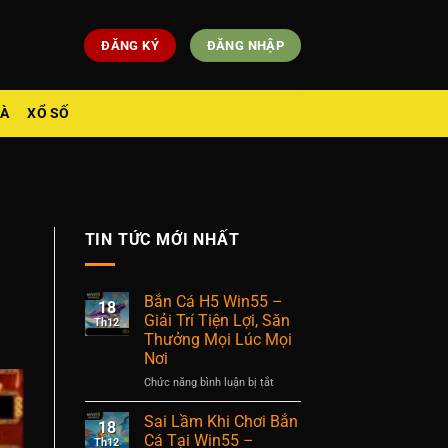
ĐĂNG KÝ
ĐĂNG NHẬP
GÀ
XỔ SỐ
TIN TỨC MỚI NHẤT
Bắn Cá H5 Win55 –
18
Giải Trí Tiện Lợi, Săn
Th12
Thưởng Mọi Lúc Mọi
Nơi
Chức năng bình luận bị tắt
ở
Bắn
Cá
Sai Lầm Khi Chơi Bắn
18
H5
Cá Tại Win55 –
Th12