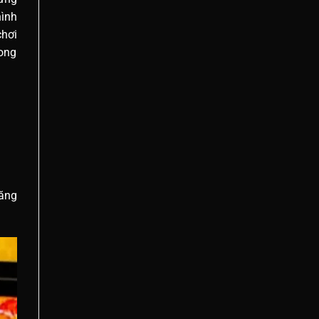
hình
chơi
rong
năng