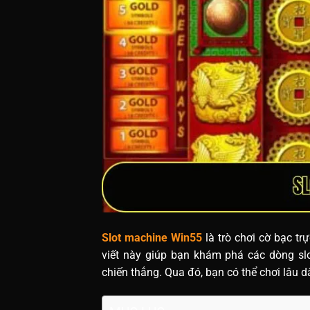
Slot machine Win55
là trò chơi cờ bạc t
viết này giúp bạn khám phá các dòng slot
chiến thắng. Qua đó, bạn có thể chơi lâu d