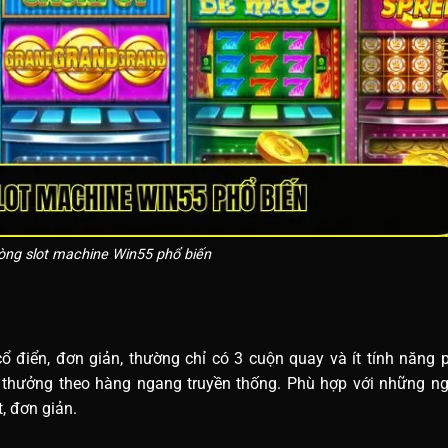
òng slot machine Win55 phổ biến
điển, đơn giản, thường chỉ có 3 cuộn quay và ít tính năng 
 thưởng theo hàng ngang truyền thống. Phù hợp với những n
, đơn giản.