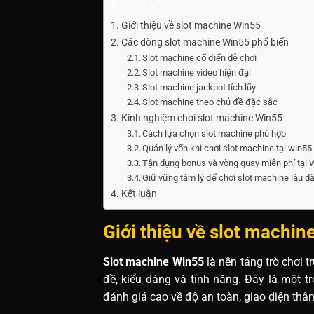
MỤC LỤC
Giới thiệu về slot machine Win55
Các dòng slot machine Win55 phổ biến
Slot machine cổ điển dễ chơi
Slot machine video hiện đại
Slot machine jackpot tích lũy
Slot machine theo chủ đề đặc sắc
Kinh nghiệm chơi slot machine Win55
Cách lựa chọn slot machine phù hợp
Quản lý vốn khi chơi slot machine tại win55
Tận dụng bonus và vòng quay miễn phí tại 
Giữ vững tâm lý để chơi slot machine lâu dà
Kết luận
Giới thiệu về slot machin
Slot machine Win55
là nền tảng trò chơi 
đề, kiểu dáng và tính năng. Đây là một 
đánh giá cao về độ an toàn, giao diện thâ