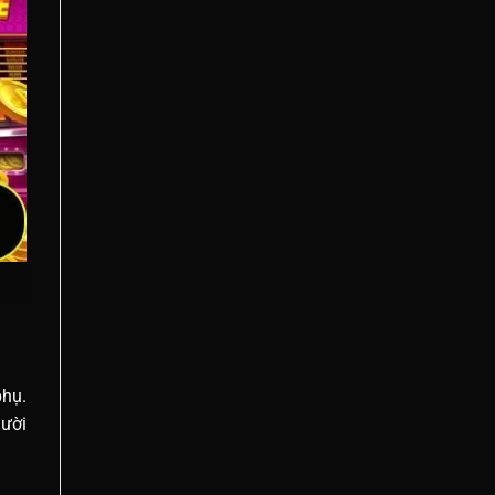
phụ.
gười