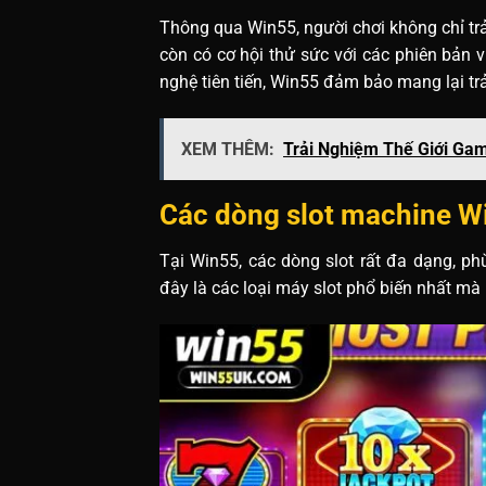
Thông qua Win55, người chơi không chỉ tr
còn có cơ hội thử sức với các phiên bản vi
nghệ tiên tiến, Win55 đảm bảo mang lại tr
XEM THÊM:
Trải Nghiệm Thế Giới Ga
Các dòng slot machine W
Tại Win55, các dòng slot rất đa dạng, ph
đây là các loại máy slot phổ biến nhất mà 