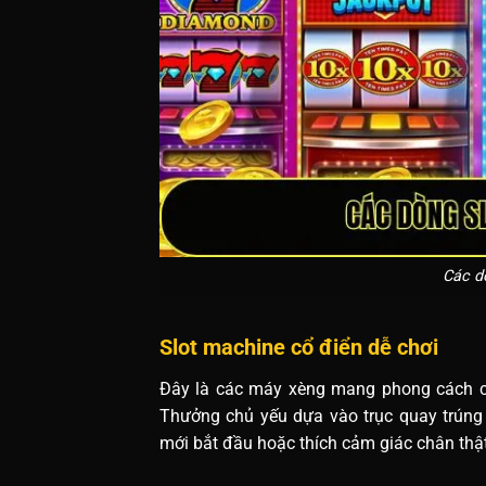
Các d
Slot machine cổ điển dễ chơi
Đây là các máy xèng mang phong cách cổ 
Thưởng chủ yếu dựa vào trục quay trúng
mới bắt đầu hoặc thích cảm giác chân thật