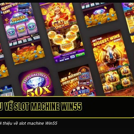
i thiệu về slot machine Win55