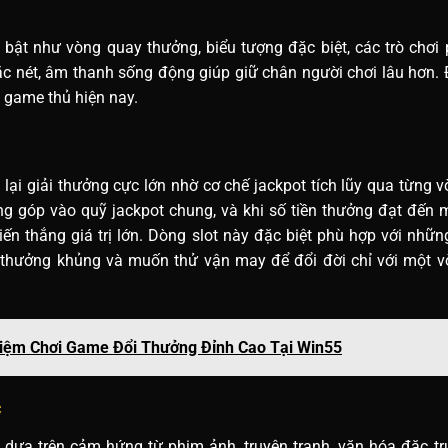
 bật như vòng quay thưởng, biểu tượng đặc biệt, các trò chơi
c nét, âm thanh sống động giúp giữ chân người chơi lâu hơn.
 game thủ hiện nay.
ại giải thưởng cực lớn nhờ cơ chế jackpot tích lũy qua từng 
ng góp vào quỹ jackpot chung, và khi số tiền thưởng đạt đến
ến thắng giá trị lớn. Dòng slot này đặc biệt phù hợp với nhữn
 thưởng khủng và muốn thử vận may để đổi đời chỉ với một 
hiệm Chơi Game Đổi Thưởng Đỉnh Cao Tại Win55
c
dựa trên cảm hứng từ phim ảnh, truyện tranh, văn hóa đặc t