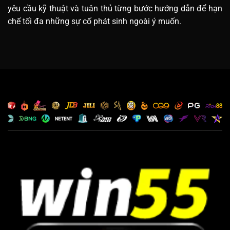
yêu cầu kỹ thuật và tuân thủ từng bước hướng dẫn để hạn
chế tối đa những sự cố phát sinh ngoài ý muốn.