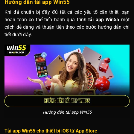
Hướng dẫn tải app Win55
Khi đã chuẩn bị đầy đủ tất cả các yếu tố cần thiết, bạn
hoàn toàn có thể tiến hành quá trình
tải app Win55
một
cách dễ dàng và thuận tiện theo các bước hướng dẫn chi
tiết dưới đây.
Hướng dẫn tải app Win55
Tải app Win55 cho thiết bị iOS từ App Store