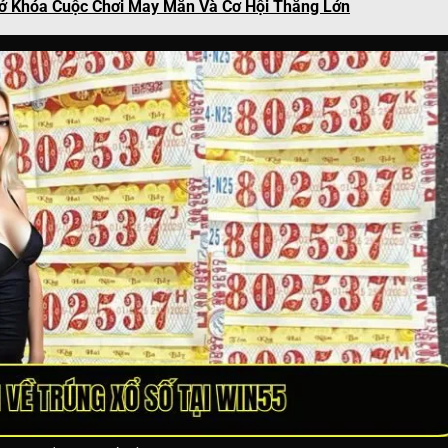
ở Khóa Cuộc Chơi May Mắn Và Cơ Hội Thắng Lớn