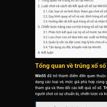
Tổng quan về trúng xổ số tại Win55
Luật chơi và cách dò kết quả xổ số tại Win55
Các loại vé và hình thức tham gia chơi xổ s
Quy trình quay xổ số và xác định trúng xổ s
Hướng dẫn dò kết quả trúng xổ số và nhận 
Chiến lược nâng cao cơ hội trúng xổ số tại W
Phân tích kết quả các kỳ xổ số trước tại Wi
Lựa chọn con số dựa trên xác suất và thốn
Quản lý vốn và đặt cược hợp lý khi chơi xổ 
Tận dụng ưu đãi, khuyến mãi tại Win55
Kết luận
Tổng quan về trúng xổ số
Win55
đã trở thành điểm đến quen thuộc 
dạng các loại vé, mức giá phù hợp cùng g
tham gia và theo dõi các kết quả xổ số.
T
người chơi có sự chuẩn bị, chiến lược và k