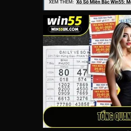
XEM THÊM:
Xổ Số Miền Bắc Win55: M